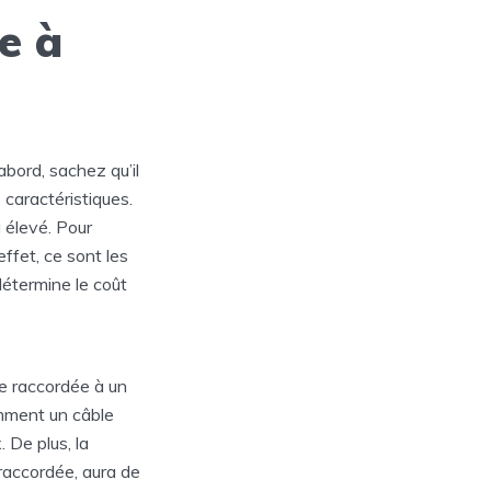
e à
abord, sachez qu’il
 caractéristiques.
a élevé. Pour
effet, ce sont les
détermine le coût
re raccordée à un
amment un câble
 De plus, la
 raccordée, aura de