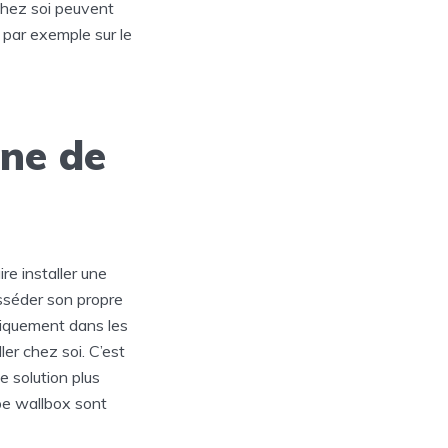
 chez soi peuvent
 par exemple sur le
rne de
re installer une
sséder son propre
uniquement dans les
ler chez soi. C’est
ne solution plus
ype wallbox sont